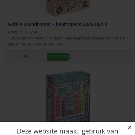
Goblin Laundromat - kaartspel NL/EN/DE/FR
Artikelnr:
798759
Goblin LaundromatIn dit eigenzinnige kaartspel brengen avonturiers
hun slijmerige, vieze en vervloek..
✕
Deze website maakt gebruik van