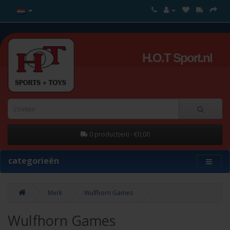
H.O.T Sport.nl
0 product(en) - €0,00
categorieën
Merk
Wulfhorn Games
Wulfhorn Games