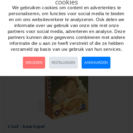
cookies
We gebruiken cookies om content en advertenties te
Grachtenpand - Kaartspel
personaliseren, om functies voor social media te bieden
Artikelnr:
798783
en om ons websiteverkeer te analyseren. Ook delen we
GrachtenpandBouw de mooiste Amsterdamse grachtenpanden, vol
informatie over uw gebruik van onze site met onze
met winkels, katten, meeuwen en tulpen i..
partners voor social media, adverteren en analyse. Deze
partners kunnen deze gegevens combineren met andere
informatie die u aan ze heeft verstrekt of die ze hebben
verzameld op basis van uw gebruik van hun services.
WEIGEREN
INSTELLINGEN
AANVAARDEN
L’oaf - kaartspel