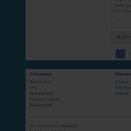
stunter me
5 mm.fiber
x..
BES
1
2
Informatie
Klanten
Bezoek ons
Contact
FAQ
Retourne
Bedrijfsprofiel
Sitemap
Privacy & Cookies
Klant worden
Gerealiseerd door
Noventief