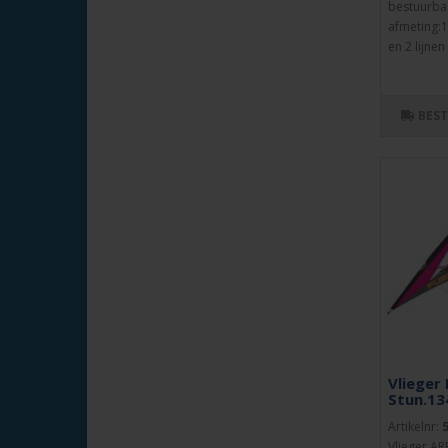
bestuurbaa
afmeting:1
en 2 lijnen 
BES
Vlieger
Stun.13
Artikelnr:
Vlieger A