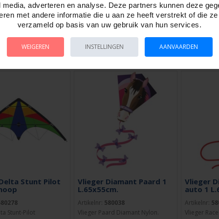
l media, adverteren en analyse. Deze partners kunnen deze ge
berglas 5 mm. Inclusief
stokken, 1 lijn met handgreep.
fiber. 1 Lijn
ren met andere informatie die u aan ze heeft verstrekt of die z
Verp..
handgreep.Ve
verzameld op basis van uw gebruik van hun services.
WEIGEREN
INSTELLINGEN
AANVAARDEN
TELLEN
BESTELLEN
BESTE
Delta Stunt Pilot
Vlieger Diamant Paard 1
Vlieger 
Knoop
L.65x55cm.
auto 1 L
580278
Artikelnr:
580038
Artikelnr:
58
ta Stunt-Pilot
Vlieger Paard Diamant Nylon.
Vlieger Rac