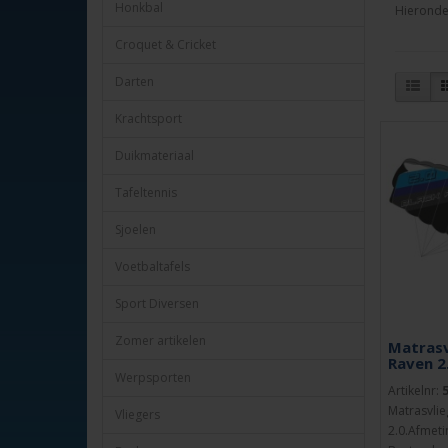
Honkbal
Hieronder
Croquet & Cricket
Darten
Krachtsport
Duikmateriaal
Tafeltennis
Sjoelen
Voetbaltafels
Sport Diversen
Zomer artikelen
Matrasv
Raven 2
Werpsporten
Artikelnr:
Matrasvlie
Vliegers
2.0.Afmeti