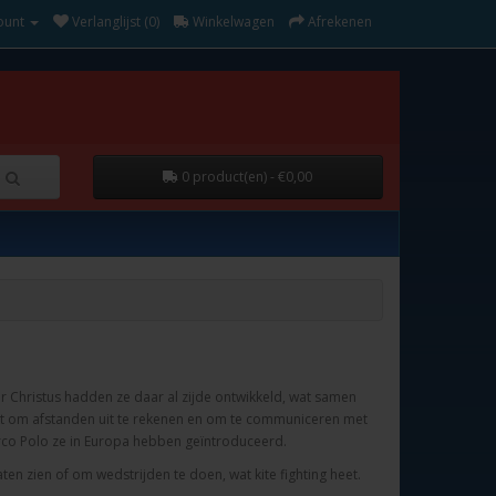
ount
Verlanglijst (0)
Winkelwagen
Afrekenen
0 product(en) - €0,00
oor Christus hadden ze daar al zijde ontwikkeld, wat samen
t om afstanden uit te rekenen en om te communiceren met
rco Polo ze in Europa hebben geïntroduceerd.
en zien of om wedstrijden te doen, wat kite fighting heet.