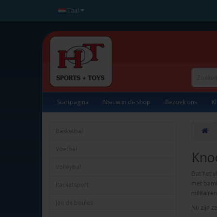
Taal
Startpagina
Nieuw in de shop
Bezoek ons
K
Basketbal
Voetbal
Kno
Volleybal
Dat het v
met bamb
Racketsport
militair
Jeu de boules
Nu zijn z