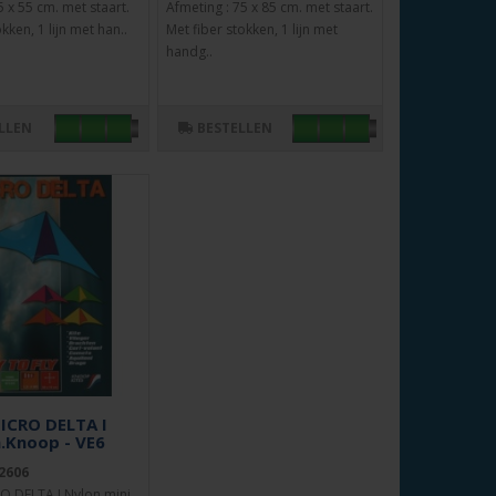
5 x 55 cm. met staart.
Afmeting : 75 x 85 cm. met staart.
kken, 1 lijn met han..
Met fiber stokken, 1 lijn met
handg..
LLEN
BESTELLEN
MICRO DELTA I
.Knoop - VE6
2606
RO DELTA I.Nylon mini