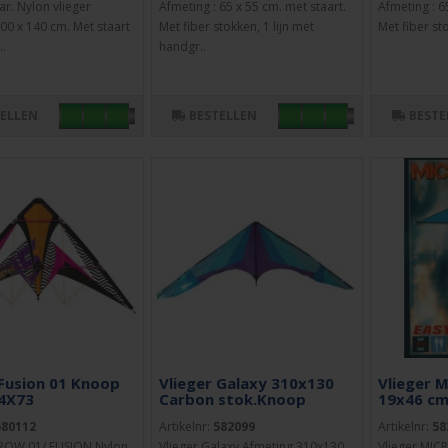
r. Nylon vlieger
Afmeting : 65 x 55 cm. met staart.
Afmeting : 6
00 x 140 cm. Met staart
Met fiber stokken, 1 lijn met
Met fiber sto
..
handgr..
TELLEN
BESTELLEN
BESTE
 Fusion 01 Knoop
Vlieger Galaxy 310x130
Vlieger 
4X73
Carbon stok.Knoop
19x46 cm
580112
Artikelnr:
582099
Artikelnr:
58
RROW 01/ FUSION.Nylon
Vlieger Galaxy Afmeting 310x130
Vlieger MIC