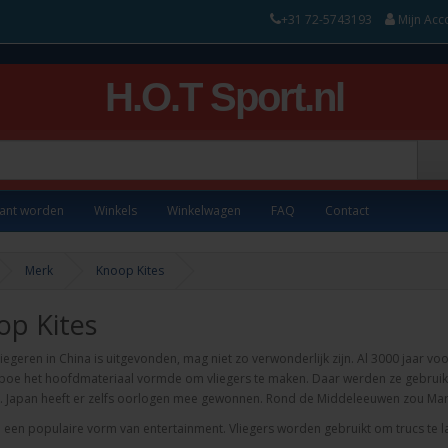
+31 72-5743193
Mijn Acc
H.O.T Sport.nl
lant worden
Winkels
Winkelwagen
FAQ
Contact
Merk
Knoop Kites
op Kites
liegeren in China is uitgevonden, mag niet zo verwonderlijk zijn. Al 3000 jaar v
oe het hoofdmateriaal vormde om vliegers te maken. Daar werden ze gebruik
en. Japan heeft er zelfs oorlogen mee gewonnen. Rond de Middeleeuwen zou Ma
e een populaire vorm van entertainment. Vliegers worden gebruikt om trucs te lat