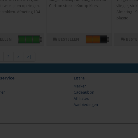
t twee lijnen op ringen.
Carbon stokkenKnoop Kites..
vlieger, stok
 stokken. Afmeting 134
Afmeting 19 
plastic ..
TELLEN
BESTELLEN
BESTE
3
>
>|
service
Extra
Merken
ren
Cadeaubon
Affiliates
Aanbiedingen