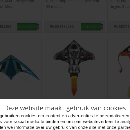
r. Matrasvlieger van
doek. Compleet met 2 lijnen van
cm. Inclusie
of. Me..
35 meter..
ringen. Gesc
TELLEN
BESTELLEN
BESTE
 ASTRO 1.6
Vlieger Delta Challenger
Vlieger D
Deze website maakt gebruik van cookies
cm 5mm Knoop
1lijns 100x137 cm.
102x200c
gebruiken cookies om content en advertenties te personaliseren
580119
Artikelnr:
580090
Artikelnr:
58
es voor social media te bieden en om ons websiteverkeer te anal
TRO 1.6 Nylon Delta
Vlieger Delta Challenger nylon.
Vlieger Delt
en we informatie over uw gebruik van onze site met onze partn
fmeting 160 x 80 cm.
Afmeting 100 x 137 cm.Met fiber
Afmeting: 1