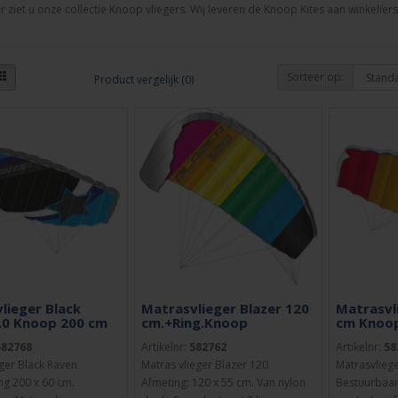
 ziet u onze collectie Knoop vliegers. Wij leveren de Knoop Kites aan winkelier
Sorteer op:
Product vergelijk (0)
lieger Black
Matrasvlieger Blazer 120
Matrasvl
.0 Knoop 200 cm
cm.+Ring.Knoop
cm Knoop
582768
Artikelnr:
582762
Artikelnr:
58
ger Black Raven
Matras vlieger Blazer 120.
Matrasvliege
ng 200 x 60 cm.
Afmeting: 120 x 55 cm. Van nylon
Bestuurbaar