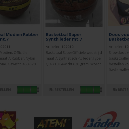
al Modien Rubber
Basketbal Super
Doos vo
mt.7
Synth.leder mt.7
Basketba
102011
Artikelnr:
102010
Artikelnr:
10
Modien. Officiële
Basketbal SuperOfficiele wedstrijd
Showdoos v
maat 7. Rubber, Nylon
maat 7. Synthetisch PU leder.Type
basketballe
one. Gewicht: 480-520
QD-710 Gewicht 620 gram. Wordt
bestellen vo
..
Basketballen
TELLEN
BESTELLEN
BESTE