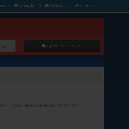
ount
Verlanglijst (0)
Winkelwagen
Afrekenen
0 product(en) - €0,00
rts + Toys groothandel in het assortiment heeft.