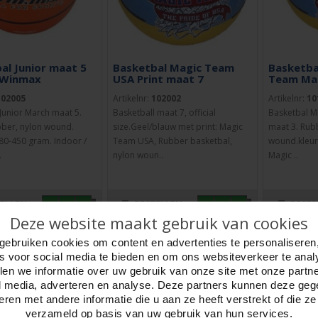
al Junior maat 5
Basketbal Magic Team
Basketba
 Winmax
USA Print maat 7
Team Maa
102005
Artikelnr:
102002
Artikelnr:
10
Junior March maat 5.
Basketball maat 7, official
Basketbal M
bber, nylon wound.
size.Geel/blauw met print: Magic
maat 3. Rub
80-450 gram. Indoor /
Team USA, Rubber basketbal,
wound.kleur 
.
nylon woun..
Magic ..
TELLEN
BESTELLEN
BESTE
Deze website maakt gebruik van cookies
gebruiken cookies om content en advertenties te personaliseren
es voor social media te bieden en om ons websiteverkeer te anal
en we informatie over uw gebruik van onze site met onze partn
l media, adverteren en analyse. Deze partners kunnen deze ge
ren met andere informatie die u aan ze heeft verstrekt of die z
verzameld op basis van uw gebruik van hun services.