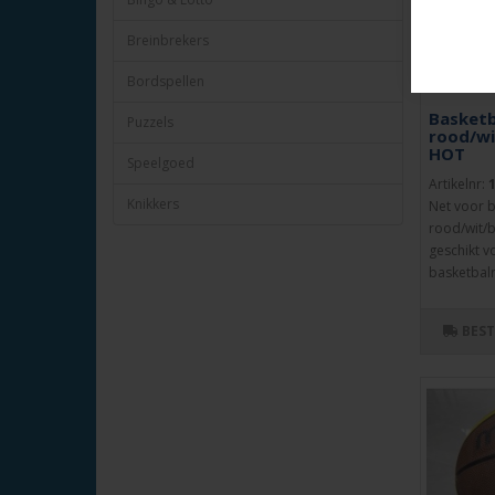
Breinbrekers
Bordspellen
Basketb
Puzzels
rood/wi
HOT
Speelgoed
Artikelnr:
Knikkers
Net voor b
rood/wit/b
geschikt v
basketbalr
BES