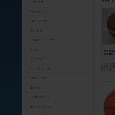
Verfi
Volleybal
Racketsport
Jeu de boules
Honkbal
Croquet & Cricket
Darten
Recrea
basket
Krachtsport
Duikmateriaal
Tafeltennis
Sjoelen
Voetbaltafels
Sport Diversen