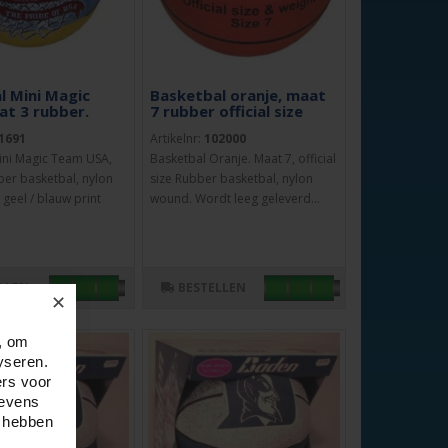
l Mini Magic
Basketbal oranje, maat
t 3 rubber.
7 rubber official size
1691
Artikelnr:
102000
ini Magic Team USA,
Basketbal Oranje. Maat 7, official
ber basketbal, nylon
size Rubber basketbal, nylon
geel / blauw print
wound. Wordt leeg geleverd...
LLEN
BESTELLEN
✕
, om
yseren.
ers voor
gevens
e hebben