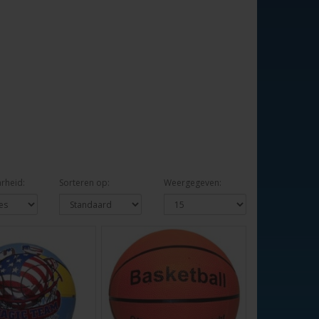
rheid:
Sorteren op:
Weergegeven: