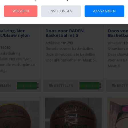
WEIGEREN
INSTELLINGEN
AANVAARDEN
al-ring-Net
Doos voor BADEN
Doos vo
t/blauw nylon
Basketbal mt 5
Basketbal
Artikelnr:
101793
Artikelnr:
10
119010
Showdoos voor basketballen.
Showdoos vo
asketbalring
Deze showdoos is te bestellen
Deze showdo
lauw. Net van nylon,
voor alle basketballen. Maat: 5...
voor alle Ba
oor alle wedstrijdmaat
Maat: 6..
ing..
TELLEN
BESTELLEN
BESTE