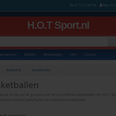
+31 72-5743193
Mijn Acc
H.O.T Sport.nl
lant worden
Winkels
Winkelwagen
FAQ
Contact
Basketbal
Basketballen
ketballen
euze uit een van de groepen voor de verschillende basketballen die H.O.T. Spo
eld de recreatie basketballen of competition basketballen.