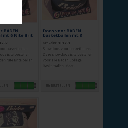
or BADEN
Doos voor BADEN
 mt 6 Nite Brit
basketballen mt.3
1792
Artikelnr:
101791
or basketballen.
Showdoos voor basketballen.
os is te bestellen
Deze showdoos is te bestellen
den Nite Brite ballen.
voor alle Baden College
Basketballen. Maat..
LLEN
BESTELLEN