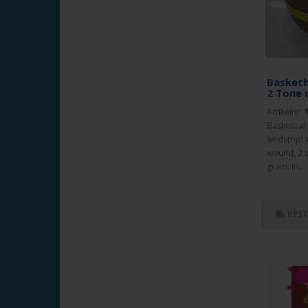
Basketb
2 Tone 
Artikelnr:
Basketbal 
wedstrijd 
wound, 2 t
gram. In..
BES