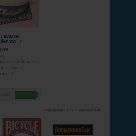
or BADEN
llen mt. 7
1790
oor
n.Deze showdoos is te
or alle Baden
 maat 7..
LLEN
Weergeven 1 t/m 11 van in totaal 11