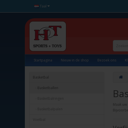
Taal
Startpagina
Nieuw in de shop
Bezoek ons
K
Basketbal
- Basketballen
Bas
- Basketbalringen
Maak uw k
- Basketbalpalen
Bijvoorbe
Voetbal