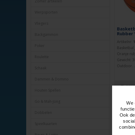
Zomer artikelen
Werpsporten
Vliegers
Basketb
Rubber
Backgammon
Artikelnr:
Poker
Basketbal 
Oranje ru
Roulette
Gewicht: 3
Outdoor. .
Schaak
Dammen & Domino
BES
Houten Spellen
Go & Mah-Jong
We 
functi
Dobbelen
Ook del
socia
Speelkaarten
combine
Bingo & Lotto