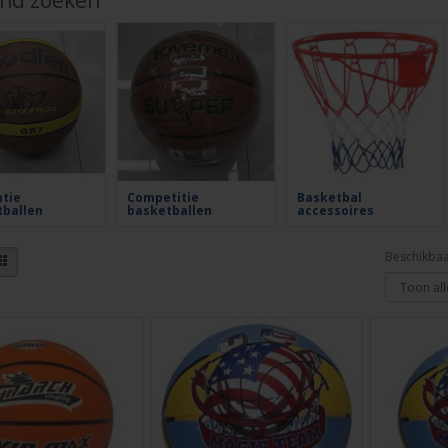
jnd zoeken
tie
Competitie
Basketbal
ballen
basketballen
accessoires
Beschikbaa