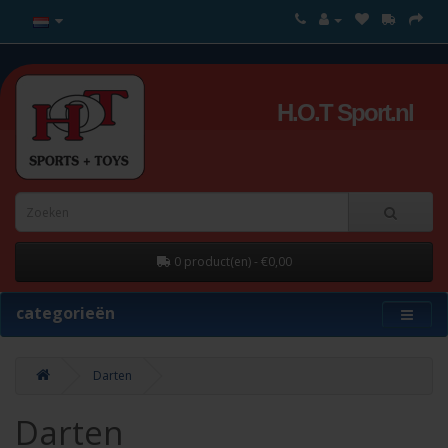
H.O.T Sport.nl
0 product(en) - €0,00
categorieën
Darten
Darten