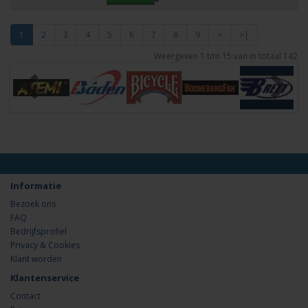
1
2
3
4
5
6
7
8
9
>
>|
Weergeven 1 t/m 15 van in totaal 142
Informatie
Bezoek ons
FAQ
Bedrijfsprofiel
Privacy & Cookies
Klant worden
Klantenservice
Contact