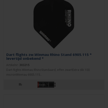
Dart flights zw.Winmau Rhino Stand 6905.115 *
levertijd onbekend *
Artikelnr:
303215
Dart flights Winmau RhinoStandaard, effen zwartExtra dik 100
micronWinmau 6905.115..
Week ?