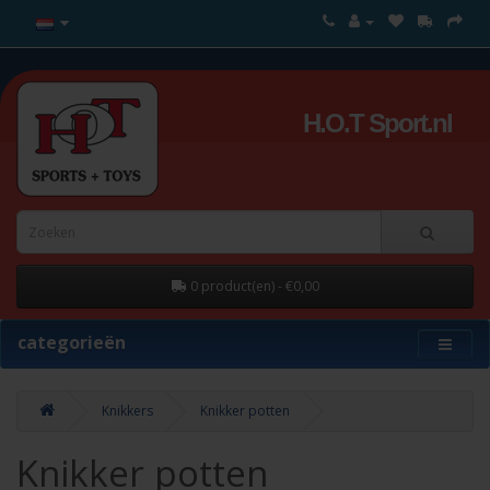
H.O.T Sport.nl
0 product(en) - €0,00
categorieën
Knikkers
Knikker potten
Knikker potten