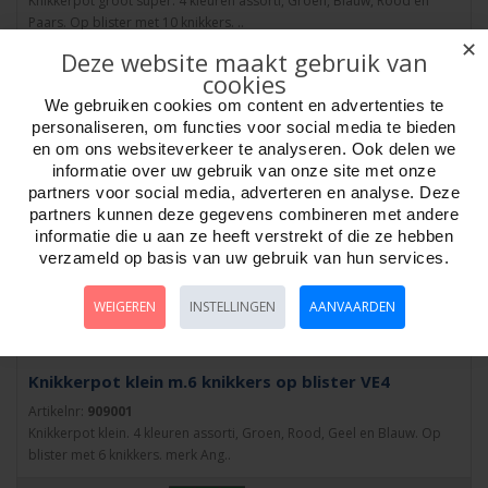
Knikkerpot groot super. 4 kleuren assorti, Groen, Blauw, Rood en
Paars. Op blister met 10 knikkers. ..
✕
Deze website maakt gebruik van
cookies
We gebruiken cookies om content en advertenties te
personaliseren, om functies voor social media te bieden
en om ons websiteverkeer te analyseren. Ook delen we
informatie over uw gebruik van onze site met onze
partners voor social media, adverteren en analyse. Deze
partners kunnen deze gegevens combineren met andere
informatie die u aan ze heeft verstrekt of die ze hebben
verzameld op basis van uw gebruik van hun services.
WEIGEREN
INSTELLINGEN
AANVAARDEN
Knikkerpot klein m.6 knikkers op blister VE4
Artikelnr:
909001
Knikkerpot klein. 4 kleuren assorti, Groen, Rood, Geel en Blauw. Op
blister met 6 knikkers. merk Ang..