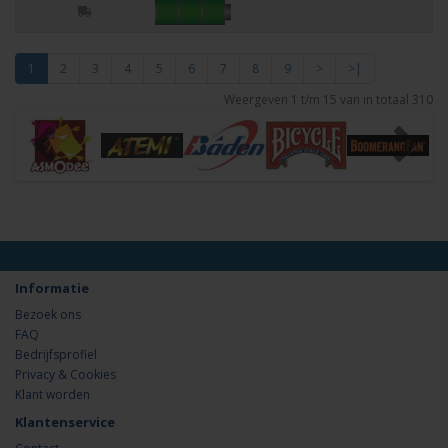
1
2
3
4
5
6
7
8
9
>
>|
Weergeven 1 t/m 15 van in totaal 310
Informatie
Bezoek ons
FAQ
Bedrijfsprofiel
Privacy & Cookies
Klant worden
Klantenservice