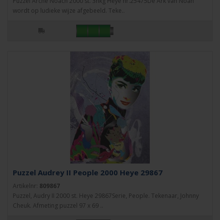
Puzzel Arche Noach 2000 st. 3hkg Heye nr.25475De Ark van Noah
wordt op ludieke wijze afgebeeld. Teke..
Puzzel Audrey II People 2000 Heye 29867
Artikelnr:
809867
Puzzel, Audry II 2000 st. Heye 29867Serie, People. Tekenaar, Johnny
Cheuk. Afmeting puzzel 97 x 69 ..