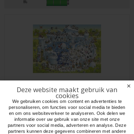
✕
Deze website maakt gebruik van
Puzz.Polar Habitat,Comic 1000 Heye 29692
cookies
Artikelnr:
809692
We gebruiken cookies om content en advertenties te
Heye Puzzel Polar Habitat 1000 st. Heye 29692Serie, Funky Zoo,
personaliseren, om functies voor social media te bieden
Comic. Tekenaar, Marino Degano. Cart..
en om ons websiteverkeer te analyseren. Ook delen we
informatie over uw gebruik van onze site met onze
partners voor social media, adverteren en analyse. Deze
partners kunnen deze gegevens combineren met andere