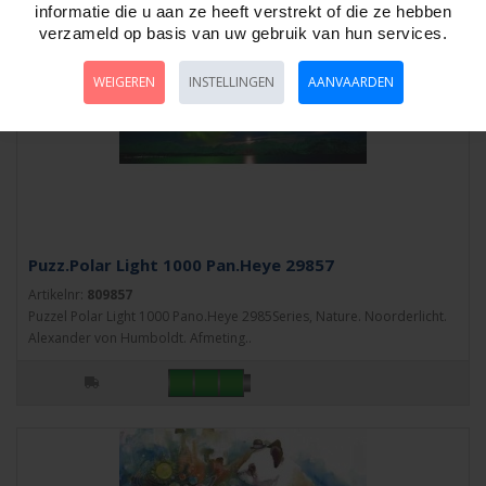
informatie die u aan ze heeft verstrekt of die ze hebben
verzameld op basis van uw gebruik van hun services.
WEIGEREN
INSTELLINGEN
AANVAARDEN
Puzz.Polar Light 1000 Pan.Heye 29857
Artikelnr:
809857
Puzzel Polar Light 1000 Pano.Heye 2985Series, Nature. Noorderlicht.
Alexander von Humboldt. Afmeting..