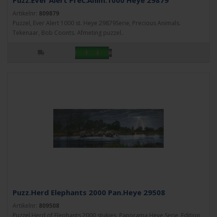
Puzz.Ever Alert Prec.Anim.1000 Heye 29879
Artikelnr:
809879
Puzzel, Ever Alert 1000 st. Heye 29879Serie, Precious Animals.
Tekenaar, Bob Coonts. Afmeting puzzel..
Puzz.Herd Elephants 2000 Pan.Heye 29508
Artikelnr:
809508
Puzzel Herd of Elephants 2000 stukjes, Panorama Heye.Serie, Edition