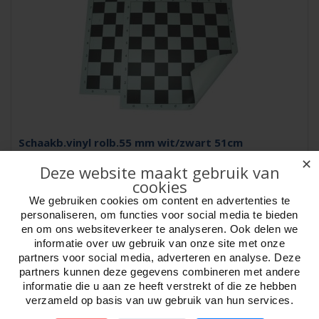
Schaakb.vinyl rolb.55 mm wit/zwart 51cm
✕
Artikelnr:
660973
Deze website maakt gebruik van
Schaakbord vinyl. Rolbaar. Zwart / Wit. 51.5 cm met Cijfers en Letters.
cookies
Veldmaat 55 mm. Aanbevolen s..
We gebruiken cookies om content en advertenties te
personaliseren, om functies voor social media te bieden
en om ons websiteverkeer te analyseren. Ook delen we
informatie over uw gebruik van onze site met onze
partners voor social media, adverteren en analyse. Deze
partners kunnen deze gegevens combineren met andere
informatie die u aan ze heeft verstrekt of die ze hebben
verzameld op basis van uw gebruik van hun services.