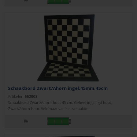
Schaakbord Zwart/Ahorn ingel.45mm.45cm
Artikelnr:
662003
Schaakbord Zwart/Ahorn-hout 45 cm. Geheel ingelegd hout,
Zwart/Ahorn-hout. Veldmaat van het schaakbo..