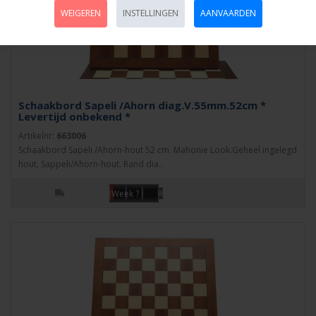
WEIGEREN
INSTELLINGEN
AANVAARDEN
Schaakbord Sapeli /Ahorn diag.V.55mm.52cm *
Levertijd onbekend *
Artikelnr:
663006
Schaakbord Sapeli /Ahorn-hout 52 cm. Mahonie Look.Geheel ingelegd
hout, Sappeli/Ahorn-hout. Rand dia..
Week ?