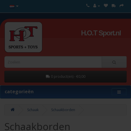
H.O.T Sport.nl
0 product(en) - €0,00
categorieën
Schaak
Schaakborden
Schaakborden