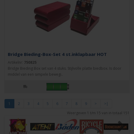
Bridge Bieding-Box-Set 4 st.inklapbaar HOT
Artikelnr:
750825
Bridge Bieding Box set van 4 stuks. Stijlvolle platte biedbox. Is door
middel van een simpele bewegi..
1
2
3
4
5
6
7
8
9
>
>|
Weergeven 1 t/m 15 van in totaal 151