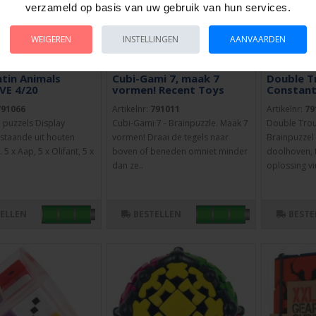
verzameld op basis van uw gebruik van hun services.
WEIGEREN
INSTELLINGEN
AANVAARDEN
tin Animals
Cubi-Gami 7, maak 7
Double T
 VE 4/20
vormen! Recent Toys
Constant
791066
Artikelnr:
791011
Artikelnr:
79
 puzzels Display
Cubi-Gami 7 - Brainpuzzle. Maak 7
Double Trou
staande uit houten
vormen! Draai de tegels naar
Brainpuzzel
 5 x Aap, 5 x Olifant, 5 x
boven of beneden omniet minder
doolhoven, t
dan ze..
oplossing vi
TELLEN
BESTELLEN
BESTE