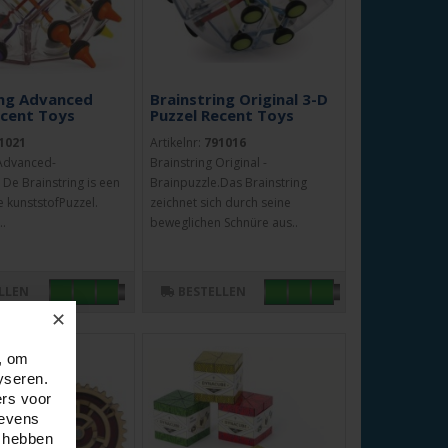
ing Advanced
Brainstring Original 3-D
ecent Toys
Puzzel Recent Toys
1021
Artikelnr:
791016
 Advanced-
Brainstring Original -
 De Brainstring is een
Brainpuzzle.Das Brainstring
 kunststofPuzzel.
zeichnet sich durch seine
..
beweglichen Schnüre aus..
LLEN
BESTELLEN
✕
, om
yseren.
ers voor
gevens
e hebben