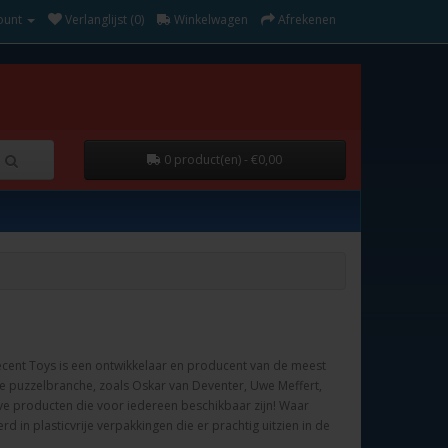
ount
Verlanglijst (0)
Winkelwagen
Afrekenen
0 product(en) - €0,00
Recent Toys is een ontwikkelaar en producent van de meest
 puzzelbranche, zoals Oskar van Deventer, Uwe Meffert,
ve producten die voor iedereen beschikbaar zijn! Waar
 in plasticvrije verpakkingen die er prachtig uitzien in de