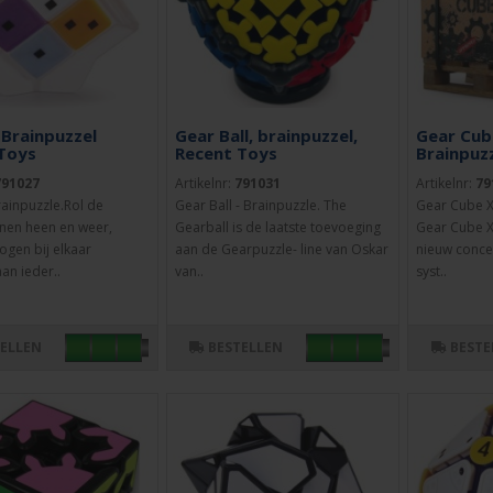
 Brainpuzzel
Gear Ball, brainpuzzel,
Gear Cub
Toys
Recent Toys
Brainpuz
791027
Artikelnr:
791031
Artikelnr:
79
rainpuzzle.Rol de
Gear Ball - Brainpuzzle. The
Gear Cube X
nen heen en weer,
Gearball is de laatste toevoeging
Gear Cube X
ogen bij elkaar
aan de Gearpuzzle- line van Oskar
nieuw conce
an ieder..
van..
syst..
TELLEN
BESTELLEN
BESTE