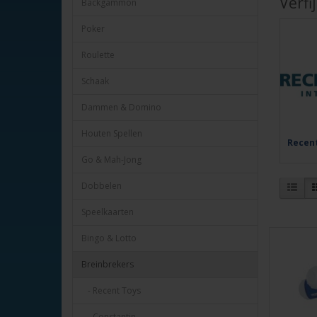
Verfi
Backgammon
Poker
Roulette
Schaak
Dammen & Domino
Houten Spellen
Recen
Go & Mah-Jong
Dobbelen
Speelkaarten
Bingo & Lotto
Breinbrekers
- Recent Toys
- Constantin