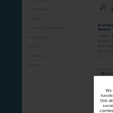
- Perplexus
- Rubik's
Braindic
- Overige Breinbrekers
Recent 
Artikelnr:
Bordspellen
Braindice 
wiskundige
Puzzels
een uniek
Speelgoed
ui..
Knikkers
BES
We 
functi
Ook del
socia
combine