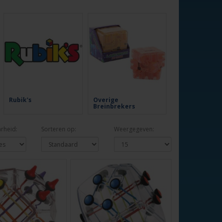
Rubik's
Overige
Breinbrekers
rheid:
Sorteren op:
Weergegeven: