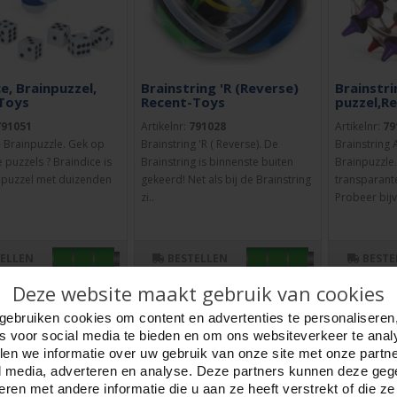
e, Brainpuzzel,
Brainstring 'R (Reverse)
Brainstr
Toys
Recent-Toys
puzzel,R
791051
Artikelnr:
791028
Artikelnr:
79
- Brainpuzzle. Gek op
Brainstring 'R ( Reverse). De
Brainstring
 puzzels ? Braindice is
Brainstring is binnenste buiten
Brainpuzzle.
epuzzel met duizenden
gekeerd! Net als bij de Brainstring
transparante
zi..
Probeer bijv
TELLEN
BESTELLEN
BESTE
Deze website maakt gebruik van cookies
gebruiken cookies om content en advertenties te personaliseren
es voor social media te bieden en om ons websiteverkeer te anal
en we informatie over uw gebruik van onze site met onze partn
l media, adverteren en analyse. Deze partners kunnen deze ge
ren met andere informatie die u aan ze heeft verstrekt of die z