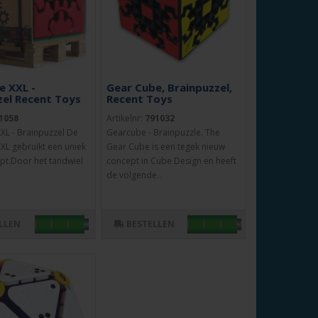
e XXL -
Gear Cube, Brainpuzzel,
zel Recent Toys
Recent Toys
1058
Artikelnr:
791032
XL - Brainpuzzel De
Gearcube - Brainpuzzle. The
XL gebruikt een uniek
Gear Cube is een tegek nieuw
pt.Door het tandwiel
concept in Cube Design en heeft
de volgende..
LLEN
BESTELLEN