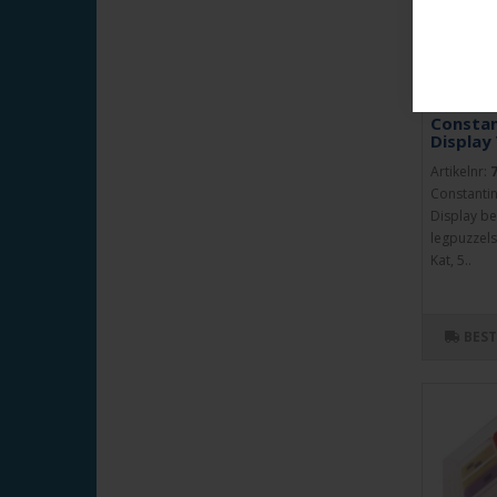
Constan
Display
Artikelnr:
Constantin
Display be
legpuzzels.
Kat, 5..
BES