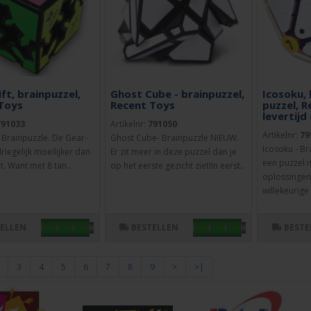
ft, brainpuzzel,
Ghost Cube - brainpuzzel,
Icosoku,
Toys
Recent Toys
puzzel, R
levertijd
791033
Artikelnr:
791050
Artikelnr:
79
- Brainpuzzle. De Gear-
Ghost Cube- Brainpuzzle NIEUW.
Icosoku - Br
driegelijk moeilijker dan
Er zit meer in deze puzzel dan je
een puzzel 
iet. Want met 8 tan..
op het eerste gezicht ziet!In eerst..
oplossingen
willekeurige 
TELLEN
BESTELLEN
BESTE
3
4
5
6
7
8
9
>
>|