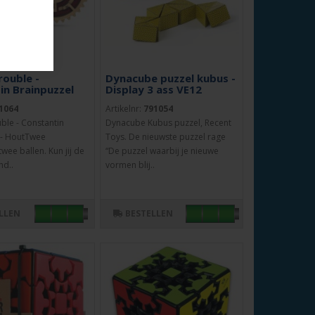
rouble -
Dynacube puzzel kubus -
in Brainpuzzel
Display 3 ass VE12
1064
Artikelnr:
791054
ble - Constantin
Dynacube Kubus puzzel, Recent
 - HoutTwee
Toys. De nieuwste puzzel rage
wee ballen. Kun jij de
“De puzzel waarbij je nieuwe
nd..
vormen blij..
LLEN
BESTELLEN