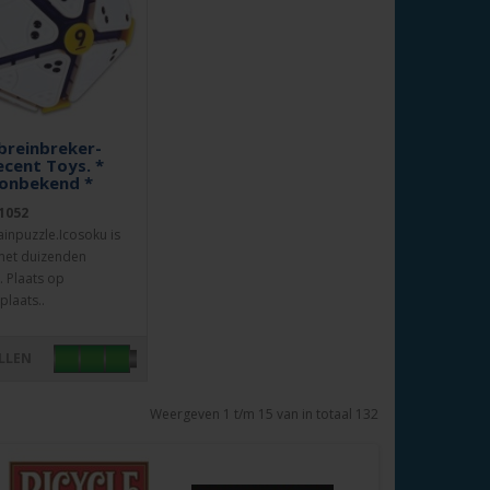
 breinbreker-
ecent Toys. *
 onbekend *
1052
ainpuzzle.Icosoku is
met duizenden
. Plaats op
plaats..
LLEN
Weergeven 1 t/m 15 van in totaal 132