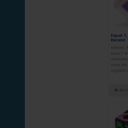
Equal 7,
Recent 
Artikelnr:
Equal 7- B
dobbelste
zodat alle 
opgeteld a
BES