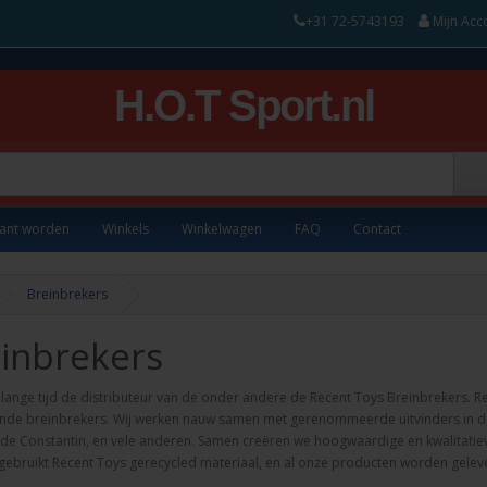
+31 72-5743193
Mijn Acc
H.O.T Sport.nl
lant worden
Winkels
Winkelwagen
FAQ
Contact
Breinbrekers
inbrekers
 lange tijd de distributeur van de onder andere de Recent Toys Breinbrekers. 
ende breinbrekers. Wij werken nauw samen met gerenommeerde uitvinders in de
de Constantin, en vele anderen. Samen creëren we hoogwaardige en kwalitatie
gebruikt Recent Toys gerecycled materiaal, en al onze producten worden geleverd