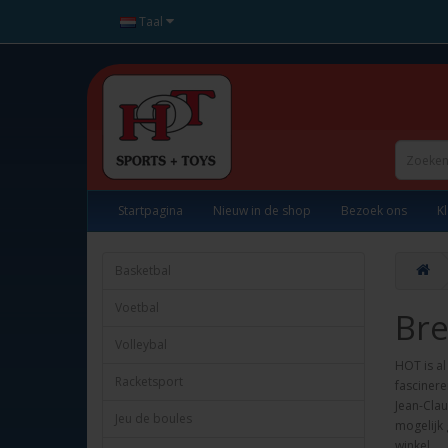
Taal
Startpagina
Nieuw in de shop
Bezoek ons
K
Basketbal
Voetbal
Bre
Volleybal
HOT is al
Racketsport
fasciner
Jean-Clau
Jeu de boules
mogelijk 
winkel.