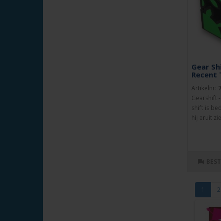
Gear Shi
Recent 
Artikelnr:
Gearshift 
shift is be
hij eruit z
BES
1
2